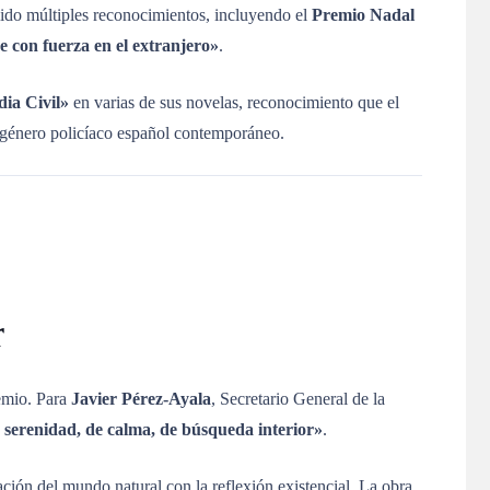
lido múltiples reconocimientos, incluyendo el
Premio Nadal
e con fuerza en el extranjero»
.
dia Civil»
en varias de sus novelas, reconocimiento que el
l género policíaco español contemporáneo.
r
remio
.
Para
Javier Pérez-Ayala
, Secretario General de la
 serenidad, de calma, de búsqueda interior»
.
ión del mundo natural con la reflexión existencial. La obra