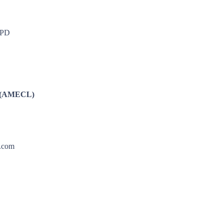
RGPD
os (AMECL)
s.com