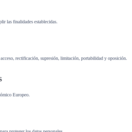
ir las finalidades establecidas.
ceso, rectificación, supresión, limitación, portabilidad y oposición.
s
onómico Europeo.
ara proteger los datos personales.