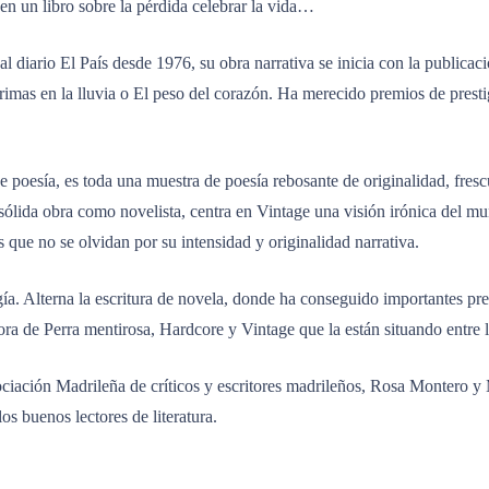
en un libro sobre la pérdida celebrar la vida…
 diario El País desde 1976, su obra narrativa se inicia con la publica
rimas en la lluvia o El peso del corazón. Ha merecido premios de prest
 poesía, es toda una muestra de poesía rebosante de originalidad, fres
lida obra como novelista, centra en Vintage una visión irónica del mun
 que no se olvidan por su intensidad y originalidad narrativa.
a. Alterna la escritura de novela, donde ha conseguido importantes p
ora de Perra mentirosa, Hardcore y Vintage que la están situando entre 
sociación Madrileña de críticos y escritores madrileños, Rosa Montero y
os buenos lectores de literatura.