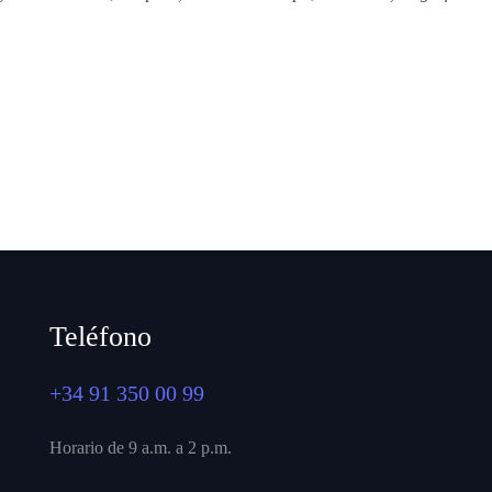
Teléfono
+34 91 350 00 99
Horario de 9 a.m. a 2 p.m.