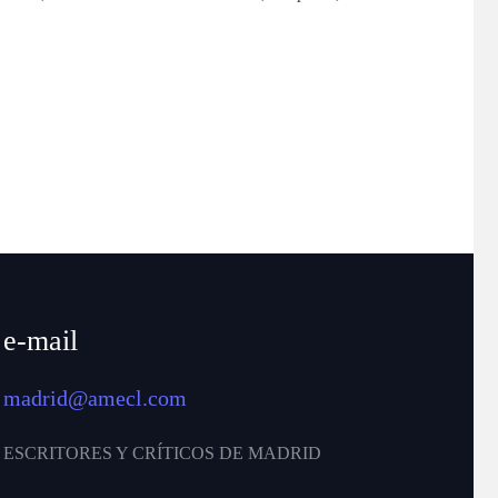
e-mail
madrid@amecl.com
ESCRITORES Y CRÍTICOS DE MADRID